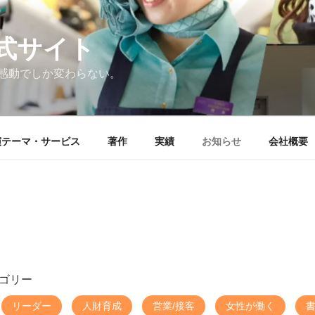
式サイト
感動でしか変わらない。
演テーマ・サービス
著作
実績
お知らせ
会社概要
ゴリー
リーダー
人財育成
営業/接客
女性が働く