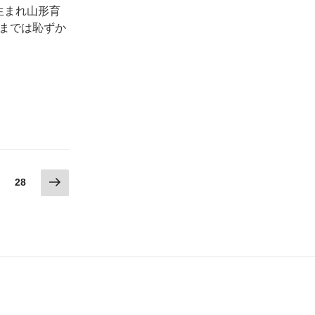
生まれ山形育
までは恥ずか
次
固
28
の
定
ペ
ペ
ー
ー
ジ
ジ