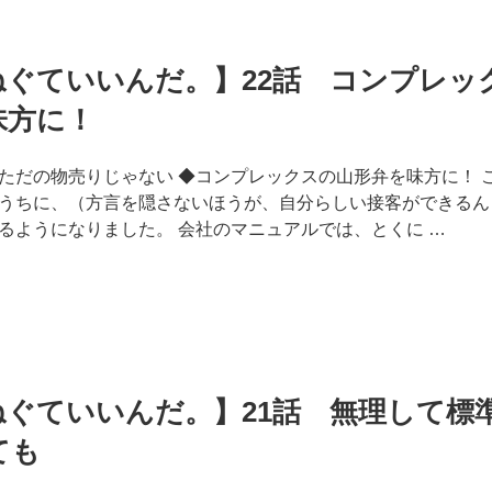
に
し
か
ねぐていいんだ。】22話 コンプレッ
で
き
味方に！
な
い
ただの物売りじゃない ◆コンプレックスの山形弁を味方に！ 
お
うちに、（方言を隠さないほうが、自分らしい接客ができるん
も
るようになりました。 会社のマニュアルでは、とくに …
て
な
し」
と
は？
ー
大
ねぐていいんだ。】21話 無理して標
手
ても
通
信