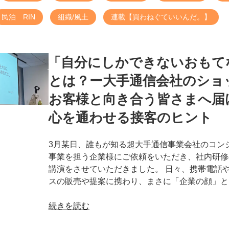
民泊 RIN
組織/風土
連載【買わねぐていいんだ。】
「自分にしかできないおもて
とは？ー大手通信会社のショ
お客様と向き合う皆さまへ届
心を通わせる接客のヒント
3月某日、誰もが知る超大手通信事業会社のコン
事業を担う企業様にご依頼をいただき、社内研修
講演をさせていただきました。 日々、携帯電話
スの販売や提案に携わり、まさに「企業の顔」と
“「自
続きを読む
分