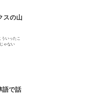
クスの山
こういったこ
じゃない
準語で話