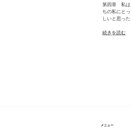
第四章 私は
22
ちの私にとっ
話
しいと思った
コ
ン
“【買
続きを読む
プ
わ
レ
ね
ッ
ぐ
ク
て
ス
い
の
い
山
ん
形
だ。】
弁
21
を
話
味
無
方
理
に！”
し
メニュー
の
て