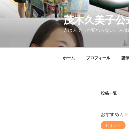
コ
ン
テ
茂木久美子公
ン
人は人でしか変わらない。人は
ツ
へ
ス
キ
ホーム
プロフィール
講
ッ
プ
投稿一覧
おすすめカテ
セミナー