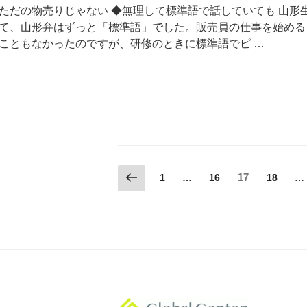
会
ただの物売りじゃない ◆無理して標準語で話していても 山形
社
て、山形弁はずっと「標準語」でした。販売員の仕事を始める
の
こともなかったのですが、研修のときに標準語でピ …
シ
ョ
ッ
プ
で
お
客
様
投
前
固
固
固
17
固
1
…
16
18
…
と
の
定
定
定
定
稿
向
ペ
ペ
ペ
ペ
ペ
き
ー
ー
ー
の
ー
ー
ジ
ジ
ジ
合
ジ
ジ
ペ
う
皆
ー
さ
ジ
ま