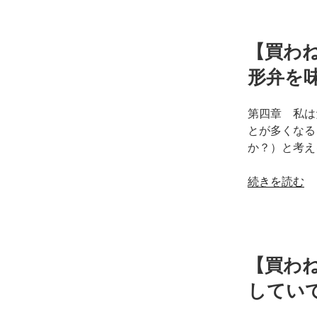
【買わ
形弁を
第四章 私は
とが多くなる
か？）と考え
“【買
続きを読む
わ
ね
ぐ
て
【買わ
い
い
してい
ん
だ。】