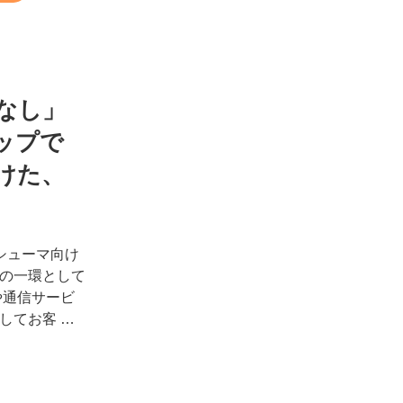
なし」
ップで
けた、
シューマ向け
の一環として
や通信サービ
してお客 …