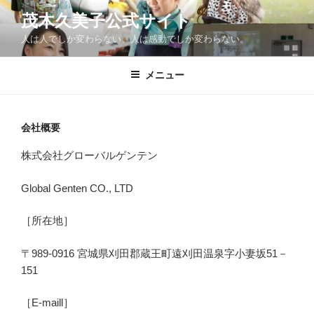
コ
茂木久美子公式サイト
ン
人は人でしか変わらない。人は感動でしか変わらない。
テ
ン
ツ
メニュー
へ
ス
キ
会社概要
ッ
株式会社グローバルゲンテン
プ
Global Genten CO., LTD
［所在地］
〒989-0916 宮城県刈田郡蔵王町遠刈田温泉字小妻坂51－
151
［E-maill］