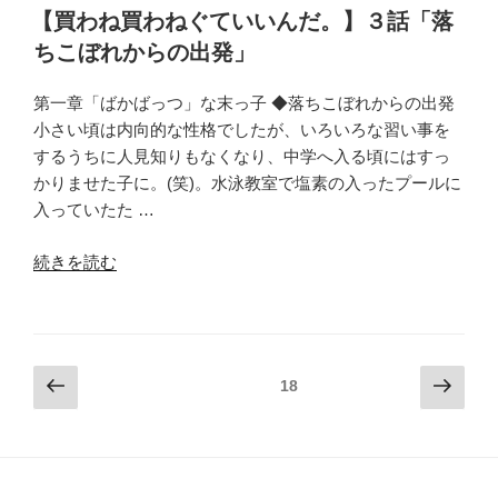
い
【買わね買わねぐていいんだ。】３話「落
気
ちこぼれからの出発」
持
ち」”
第一章「ばかばっつ」な末っ子 ◆落ちこぼれからの出発
の
小さい頃は内向的な性格でしたが、いろいろな習い事を
するうちに人見知りもなくなり、中学へ入る頃にはすっ
かりませた子に。(笑)。水泳教室で塩素の入ったプールに
入っていたた …
“【買
続きを読む
わ
ね
買
わ
投
前
次
固定ページ
18
ね
の
の
稿
ぐ
ペ
ペ
の
て
ー
ー
ペ
い
ジ
ジ