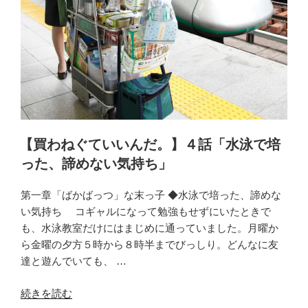
ん
な
と
違
う
教
科
書
で
【買わねぐていいんだ。】４話「水泳で培
の
った、諦めない気持ち」
高
校
第一章「ばかばっつ」な末っ子 ◆水泳で培った、諦めな
受
い気持ち コギャルになって勉強もせずにいたときで
験」”
も、水泳教室だけにはまじめに通っていました。月曜か
の
ら金曜の夕方５時から８時半までびっしり。どんなに友
達と遊んでいても、 …
“【買
続きを読む