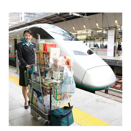
わ
ね
ぐ
て
い
い
ん
だ。】
４
話
「水
泳
で
培
っ
た、
諦
め
な