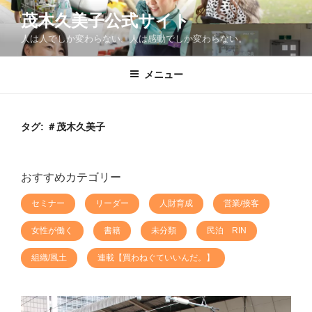
コ
茂木久美子公式サイト
ン
人は人でしか変わらない。人は感動でしか変わらない。
テ
ン
ツ
メニュー
へ
ス
キ
タグ:
＃茂木久美子
ッ
プ
おすすめカテゴリー
セミナー
リーダー
人財育成
営業/接客
女性が働く
書籍
未分類
民泊 RIN
組織/風土
連載【買わねぐていいんだ。】