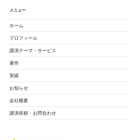
い
ー
ん
ジ
メニュー
だ。】
送
３
ホーム
り
話
プロフィール
「落
ち
講演テーマ・サービス
こ
ぼ
著作
れ
実績
か
ら
お知らせ
の
出
会社概要
発」”
講演依頼・お問合わせ
の