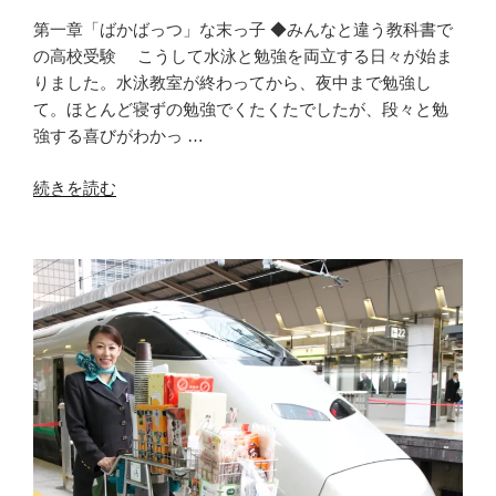
第一章「ばかばっつ」な末っ子 ◆みんなと違う教科書で
の高校受験 こうして水泳と勉強を両立する日々が始ま
りました。水泳教室が終わってから、夜中まで勉強し
て。ほとんど寝ずの勉強でくたくたでしたが、段々と勉
強する喜びがわかっ …
“【買
続きを読む
わ
ね
ぐ
て
い
い
ん
だ。】
５
話
「み