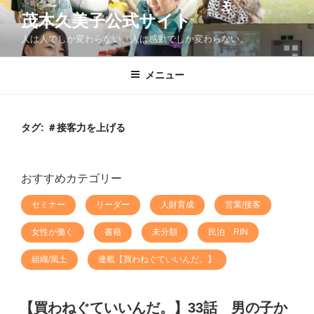
コ
茂木久美子公式サイト
ン
人は人でしか変わらない。人は感動でしか変わらない。
テ
ン
ツ
メニュー
へ
ス
キ
タグ:
＃接客力を上げる
ッ
プ
おすすめカテゴリー
セミナー
リーダー
人財育成
営業/接客
女性が働く
書籍
未分類
民泊 RIN
組織/風土
連載【買わねぐていいんだ。】
【買わねぐていいんだ。】33話 男の子か