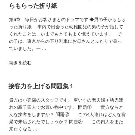
らもらった折り紙
第6章 毎日がお客さまとのドラマです ◆男の子からもら
った折り紙 車内で出会った幼稚園児の男の子が話して
くれたことは、いまでもとてもよく憶えています。 そ
の子は、東京からの下り列車にお母さんとふたりで乗っ
ていました。一 …
“【買
続きを読む
わ
ね
ぐ
接客力を上げる問題集１
て
い
貴方は小売店のスタッフです。 車いすの老夫婦＋幼児連
い
れの親子四人でお買い物中です。 問題① 貴方ならど
ん
んな接客をしますか？ 問題② この4人連れはどんな背
だ。】
景で来店されたでしょうか？ 問題③ この四人をまた
33
来たくなる …
話