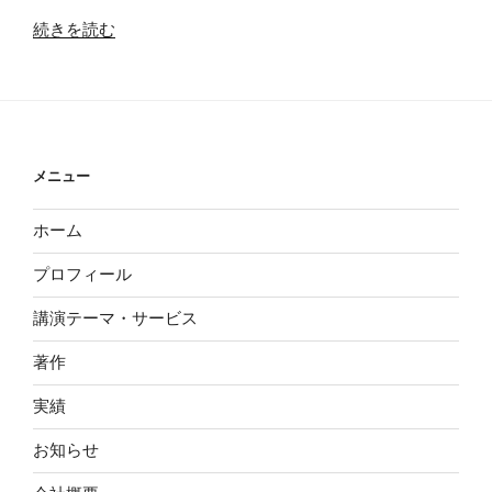
男
“接
続きを読む
の
客
子
力
か
を
ら
上
も
げ
メニュー
ら
る
っ
問
ホーム
た
題
折
集
プロフィール
り
１”
紙”
の
講演テーマ・サービス
の
著作
実績
お知らせ