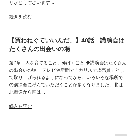
りがとうございます …
由
と、
“【買
続きを読む
売
わ
れ
ね
な
ぐ
【買わねぐていいんだ。】40話 講演会は
い
て
たくさんの出会いの場
商
い
品
い
第7章 人を育てること、伸ばすこと ◆講演会はたくさん
を
ん
の出会いの場 テレビや新聞で「カリスマ販売員」とし
売
だ。】
て取り上げられるようになってから、いろいろな場所で
れ
お
の講演会に呼んでいただくことが多くなりました。北は
る
わ
北海道から南は …
人
り
材
に
“【買
続きを読む
に
ー
わ
変
「あ
ね
え
な
ぐ
る
た
て