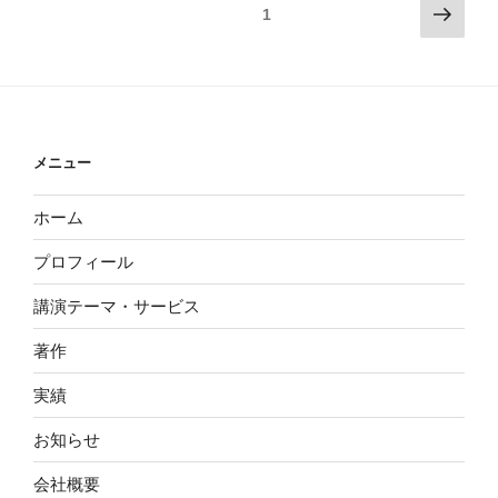
投
人
次
の
固定ページ
1
い
材
の
稿
笑
い
育
ペ
顔」
の
ん
成
ー
に
ペ
だ。】
法”
ジ
出
40
ー
の
会
話
ジ
メニュー
い
講
送
た
演
ホーム
り
い”
会
の
プロフィール
は
た
講演テーマ・サービス
く
さ
著作
ん
実績
の
出
お知らせ
会
い
会社概要