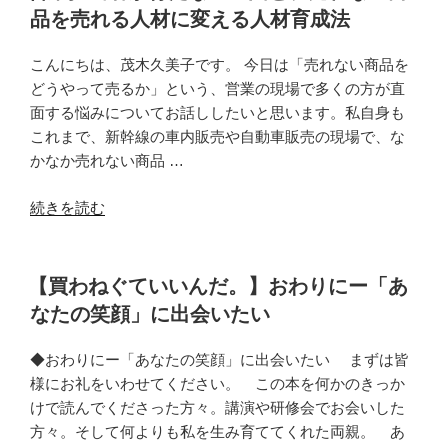
品を売れる人材に変える人材育成法
こんにちは、茂木久美子です。 今日は「売れない商品を
どうやって売るか」という、営業の現場で多くの方が直
面する悩みについてお話ししたいと思います。私自身も
これまで、新幹線の車内販売や自動車販売の現場で、な
かなか売れない商品 …
“営
続きを読む
業
担
当
【買わねぐていいんだ。】おわりにー「あ
者
なたの笑顔」に出会いたい
が
育
◆おわりにー「あなたの笑顔」に出会いたい まずは皆
た
様にお礼をいわせてください。 この本を何かのきっか
な
けで読んでくださった方々。講演や研修会でお会いした
い
方々。そして何よりも私を生み育ててくれた両親。 あ
理