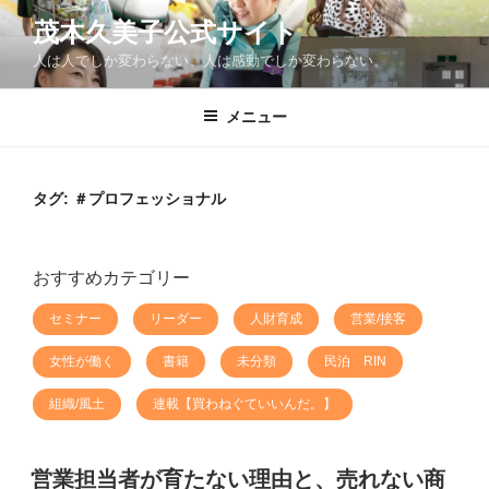
コ
茂木久美子公式サイト
ン
人は人でしか変わらない。人は感動でしか変わらない。
テ
ン
ツ
メニュー
へ
ス
キ
タグ:
＃プロフェッショナル
ッ
プ
おすすめカテゴリー
セミナー
リーダー
人財育成
営業/接客
女性が働く
書籍
未分類
民泊 RIN
組織/風土
連載【買わねぐていいんだ。】
営業担当者が育たない理由と、売れない商