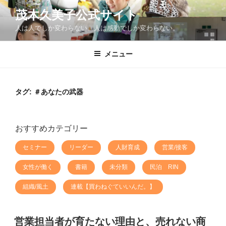
コ
茂木久美子公式サイト
ン
人は人でしか変わらない。人は感動でしか変わらない。
テ
ン
ツ
メニュー
へ
ス
キ
タグ:
＃あなたの武器
ッ
プ
おすすめカテゴリー
セミナー
リーダー
人財育成
営業/接客
女性が働く
書籍
未分類
民泊 RIN
組織/風土
連載【買わねぐていいんだ。】
営業担当者が育たない理由と、売れない商