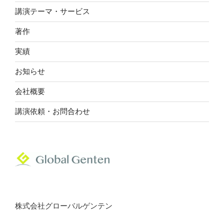
由
講演テーマ・サービス
と、
著作
売
れ
実績
な
い
お知らせ
商
会社概要
品
を
講演依頼・お問合わせ
売
れ
る
人
材
に
変
え
株式会社グローバルゲンテン
る