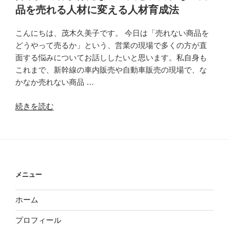
品を売れる人材に変える人材育成法
こんにちは、茂木久美子です。 今日は「売れない商品を
どうやって売るか」という、営業の現場で多くの方が直
面する悩みについてお話ししたいと思います。私自身も
これまで、新幹線の車内販売や自動車販売の現場で、な
かなか売れない商品 …
“営
続きを読む
業
担
当
者
が
メニュー
育
た
ホーム
な
い
プロフィール
理