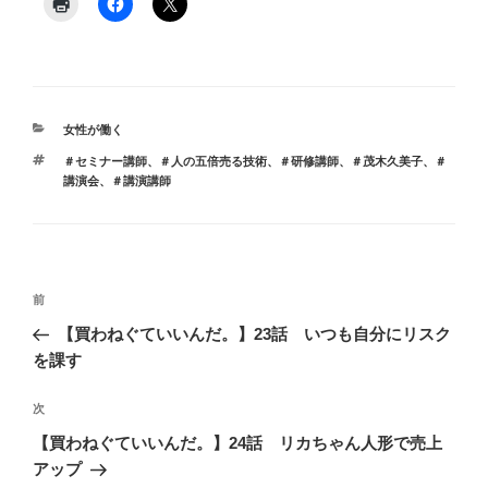
カ
女性が働く
テ
タ
＃セミナー講師
、
＃人の五倍売る技術
、
＃研修講師
、
＃茂木久美子
、
＃
ゴ
グ
講演会
、
＃講演講師
リ
ー
投
前
前
稿
の
【買わねぐていいんだ。】23話 いつも自分にリスク
ナ
投
を課す
ビ
稿
ゲ
次
次
の
ー
【買わねぐていいんだ。】24話 リカちゃん人形で売上
投
シ
アップ