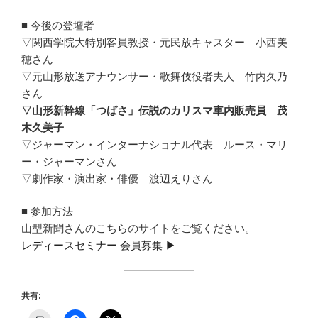
■ 今後の登壇者
▽関西学院大特別客員教授・元民放キャスター 小西美
穂さん
▽元山形放送アナウンサー・歌舞伎役者夫人 竹内久乃
さん
▽山形新幹線「つばさ」伝説のカリスマ車内販売員 茂
木久美子
▽ジャーマン・インターナショナル代表 ルース・マリ
ー・ジャーマンさん
▽劇作家・演出家・俳優 渡辺えりさん
■ 参加方法
山型新聞さんのこちらのサイトをご覧ください。
レディースセミナー 会員募集 ▶
共有: