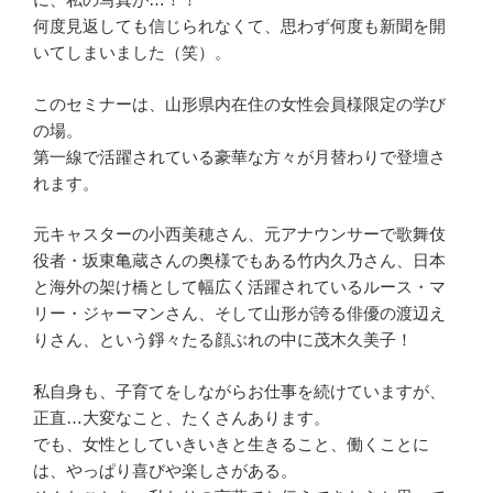
何度見返しても信じられなくて、思わず何度も新聞を開
いてしまいました（笑）。
このセミナーは、山形県内在住の女性会員様限定の学び
の場。
第一線で活躍されている豪華な方々が月替わりで登壇さ
れます。
元キャスターの小西美穂さん、元アナウンサーで歌舞伎
役者・坂東亀蔵さんの奥様でもある竹内久乃さん、日本
と海外の架け橋として幅広く活躍されているルース・マ
リー・ジャーマンさん、そして山形が誇る俳優の渡辺え
りさん、という錚々たる顔ぶれの中に茂木久美子！
私自身も、子育てをしながらお仕事を続けていますが、
正直…大変なこと、たくさんあります。
でも、女性としていきいきと生きること、働くことに
は、やっぱり喜びや楽しさがある。