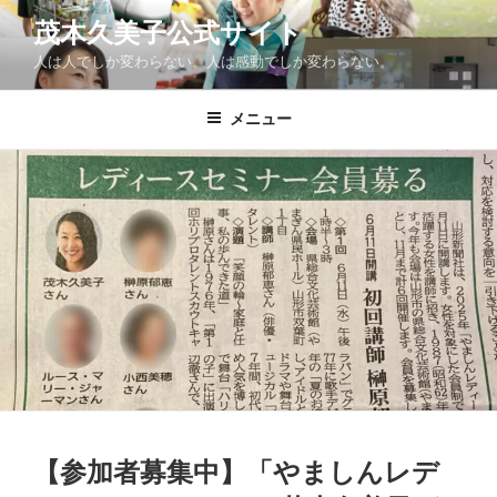
コ
茂木久美子公式サイト
ン
人は人でしか変わらない。人は感動でしか変わらない。
テ
ン
ツ
メニュー
へ
ス
キ
ッ
プ
【参加者募集中】「やましんレデ