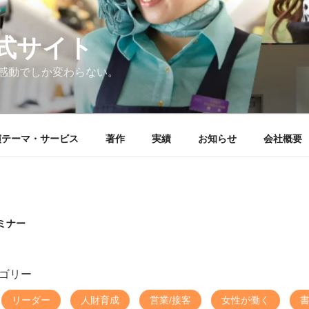
式サイト
感動でしか変わらない。
演テーマ・サービス
著作
実績
お知らせ
会社概要
ミナー
ゴリー
リーダー
人財育成
営業/接客
女性が働く