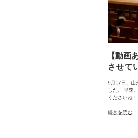
【動画あ
させて
9月17日、
した。 早速
くださいね！ 
“【動
続きを読む
画
あ
り】