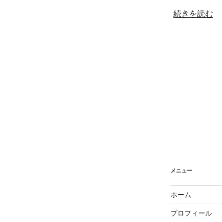
し
“「自
続きを読む
た。”
分
の
に
し
か
で
き
な
い
お
も
て
な
し」
メニュー
と
は？
ホーム
ー
プロフィール
大