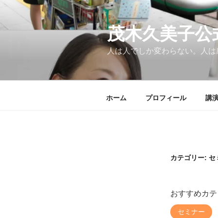
コ
ン
テ
茂木久美子公
ン
人は人でしか変わらない。人は
ツ
へ
ス
キ
ホーム
プロフィール
講
ッ
プ
カテゴリー:
セ
おすすめカテ
セミナー