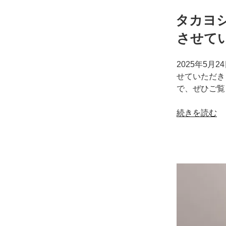
て
タカヨシ
い
た
させて
だ
き
2025年5
ま
せていただき
し
で、ぜひご覧く
た！”
の
“タ
続きを読む
カ
ヨ
シ
グ
ル
ー
プ
様
「2025