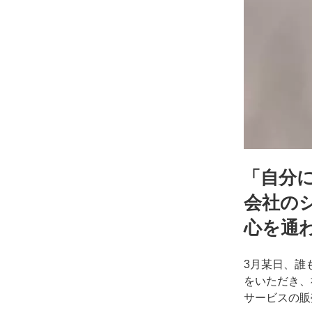
年
度
決
起
大
会」
に
て
講
演
「自分
を
さ
会社の
せ
心を通
て
い
た
3月某日、誰
だ
をいただき、
き
サービスの販
ま