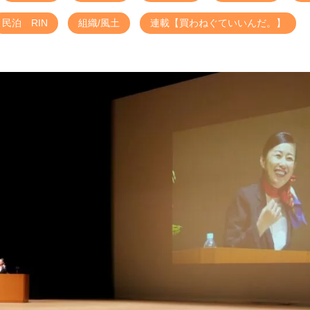
民泊 RIN
組織/風土
連載【買わねぐていいんだ。】