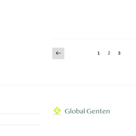
投
前
固
固
2
固
1
3
の
定
定
定
稿
ペ
ペ
ペ
ペ
ー
ー
の
ー
ー
ジ
ジ
ジ
ジ
ペ
ー
ジ
送
り