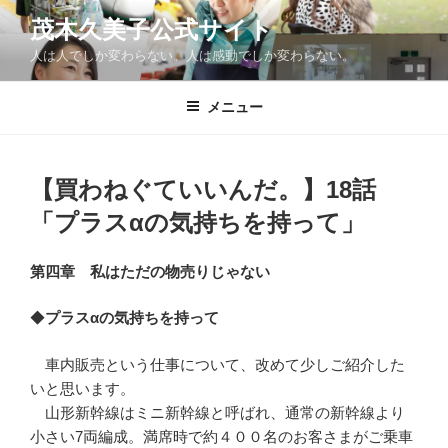
コ
茂木久美子公式サイト
ン
人は人でしか変わらない。人は感動でしか変わらない。
テ
ン
ツ
メニュー
へ
ス
キ
【買わねぐていいんだ。】18話
ッ
「プラスαの気持ちを持って」
プ
第四章 私はただの物売りじゃない
◆
プラスαの気持ちを持って
車内販売という仕事について、改めて少しご紹介した
いと思います。
山形新幹線はミニ新幹線と呼ばれ、通常の新幹線より
小さい7両編成。満席時で約４００名のお客さまがご乗車