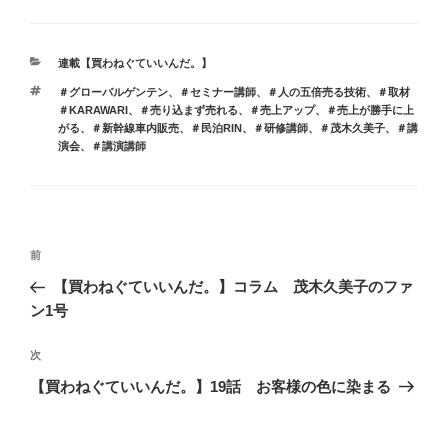
カ
連載【買わねぐていいんだ。】
テ
タ
＃グローバルゲンテン
、
＃セミナー講師
、
＃人の五倍売る技術
、
＃取材
ゴ
グ
＃KARAWARI
、
＃売り込まず売れる
、
＃売上アップ
、
＃売上が勝手に上
リ
がる
、
＃新幹線車内販売
、
＃民泊RIN
、
＃研修講師
、
＃茂木久美子
、
＃講
ー
演会
、
＃講演講師
投
前
前
稿
の
【買わねぐていいんだ。】コラム 茂木久美子のファ
ナ
投
ン1号
ビ
稿
ゲ
次
次
の
ー
【買わねぐていいんだ。】19話 お客様の色に染まる
投
シ
稿
ョ