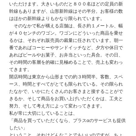
いただけます。大きいものだと８００名ほどの定員の新
幹線もありますが、山形新幹線はその半分。お客様の数
はほかの新幹線よりもかなり限られています。
そのなかで私が構える店舗は、長さ約１メートル、幅
が４０センチのワゴン。ワゴンにどういった商品を乗せ
るかは、それぞれ販売員の裁量に任されています。朝一
番であればコーヒーやサンドイッチなど、夕方や休日で
あればビールやお菓子、お弁当といった具合。その日、
その時間の客層を的確に見極めることで、売上も変わっ
てきます。
開店時間は東京から山形までの約３時間半。客数、スペ
ース、時間とすべてがとても限られている。その限られ
たなかで、いかにたくさんのお客さまと接することがで
きるか、そして商品をお買い上げいただくかは、工夫と
努力、そして考え方によって変わってきます。
私が常に大切にしていることは、
「商品を買っていただくなら、プラスαのサービスも提供
したい」
ということ。それはどんなことでもいいのですが、ちょ